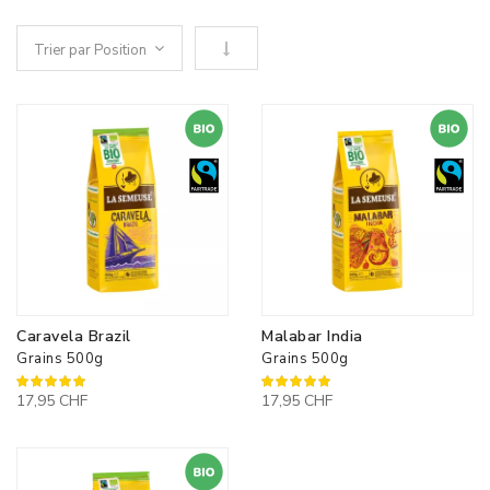
Définir le sens descendant
Caravela Brazil
Malabar India
Grains 500g
Grains 500g
100%
100%
17,95 CHF
17,95 CHF