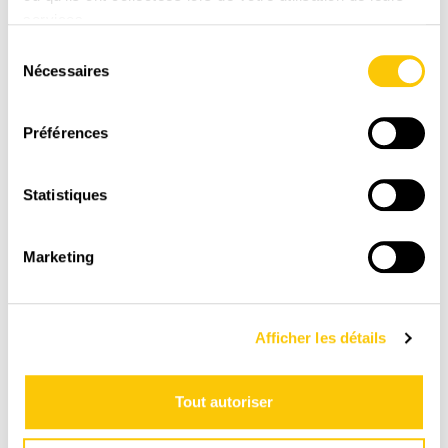
services.
LIVRAISON
Sélection
RAPIDE
Nécessaires
du
consentement
1-3 jours ouvrables avec La Poste CH
Préférences
Statistiques
Marketing
Afficher les détails
PAIEMENT
SÉCURISÉ
Tout autoriser
Paiement en toute sénérité sur une plate-forme
suisse et sécurisée