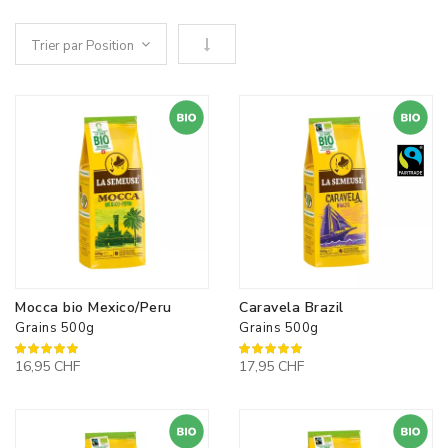
Définir le sens descendant
Mocca bio Mexico/Peru
Caravela Brazil
Grains 500g
Grains 500g
100%
100%
16,95 CHF
17,95 CHF