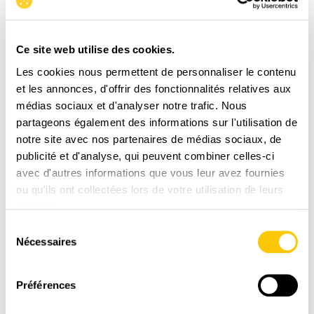
Ce site web utilise des cookies.
Les cookies nous permettent de personnaliser le contenu
et les annonces, d'offrir des fonctionnalités relatives aux
LIVRAISON
médias sociaux et d'analyser notre trafic. Nous
RAPIDE
partageons également des informations sur l'utilisation de
notre site avec nos partenaires de médias sociaux, de
1-3 jours ouvrables avec La Poste CH
publicité et d'analyse, qui peuvent combiner celles-ci
avec d'autres informations que vous leur avez fournies
ou qu'ils ont collectées lors de votre utilisation de leurs
services.
Sélection
Nécessaires
du
consentement
Préférences