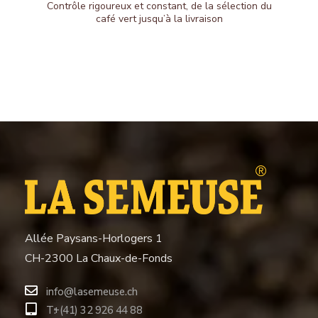
Contrôle rigoureux et constant, de la sélection du
café vert jusqu’à la livraison
Allée Paysans-Horlogers 1
CH-2300 La Chaux-de-Fonds
info@lasemeuse.ch
T:
+(41) 32 926 44 88