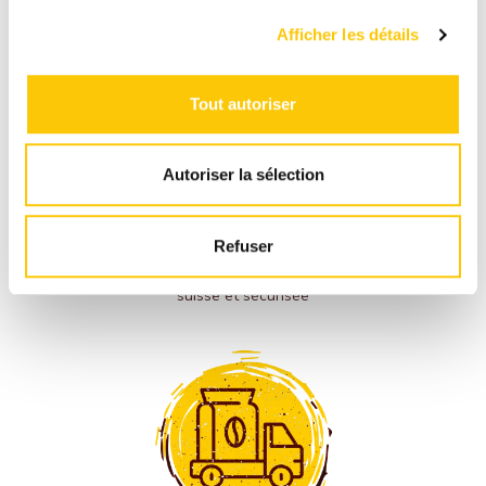
Afficher les détails
Tout autoriser
Autoriser la sélection
PAIEMENT
SÉCURISÉ
Refuser
Paiement en toute sénérité sur une plate-forme
suisse et sécurisée