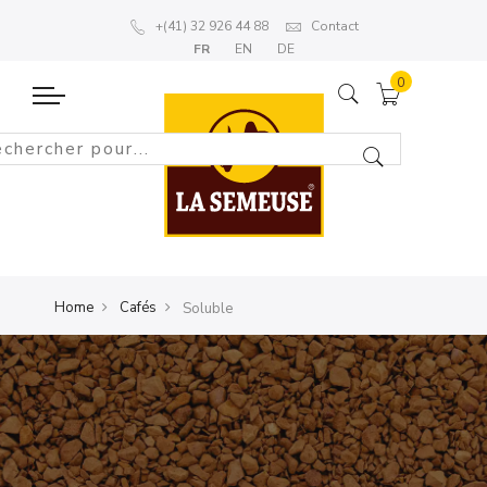
+(41) 32 926 44 88
Contact
FR
EN
DE
Home
Cafés
Soluble