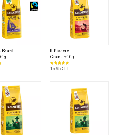
 Brazil
Il Piacere
00g
Grains 500g
100%
F
15,95 CHF