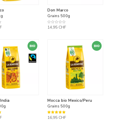
co
Don Marco
kg
Grains 500g
F
14,95 CHF
India
Mocca bio Mexico/Peru
00g
Grains 500g
100%
F
16,95 CHF