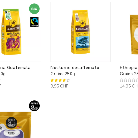
ana Guatemala
Nocturne decaffeinato
Ethiopia
00g
Grains 250g
Grains 2
80%
F
9,95 CHF
14,95 CH