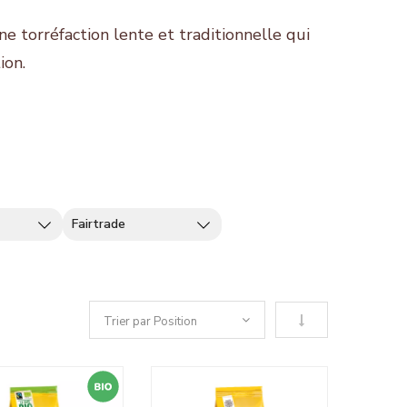
e torréfaction lente et traditionnelle qui
ion.
Fairtrade
Définir le sens de