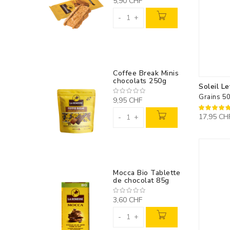
5,90 CHF
-
+
Coffee Break Minis
chocolats 250g
Soleil L
Grains 5
9,95 CHF
100%
17,95 CH
-
+
Mocca Bio Tablette
de chocolat 85g
3,60 CHF
-
+