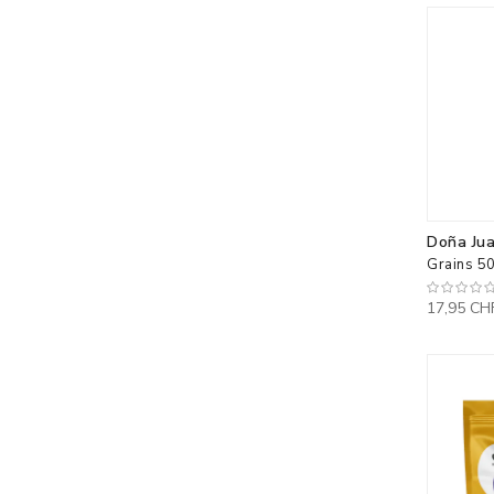
Doña Ju
Grains 5
17,95 CH