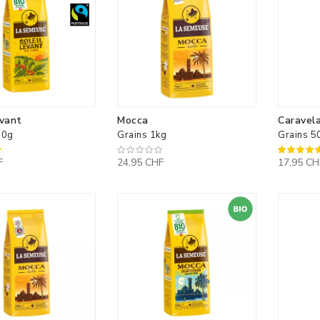
evant
Mocca
Caravela
00g
Grains 1kg
Grains 5
100%
F
24,95 CHF
17,95 CH