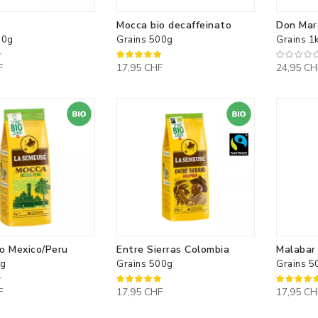
Mocca bio decaffeinato
Don Mar
00g
Grains 500g
Grains 1
100%
F
17,95 CHF
24,95 CH
o Mexico/Peru
Entre Sierras Colombia
Malabar 
kg
Grains 500g
Grains 5
100%
100%
F
17,95 CHF
17,95 CH