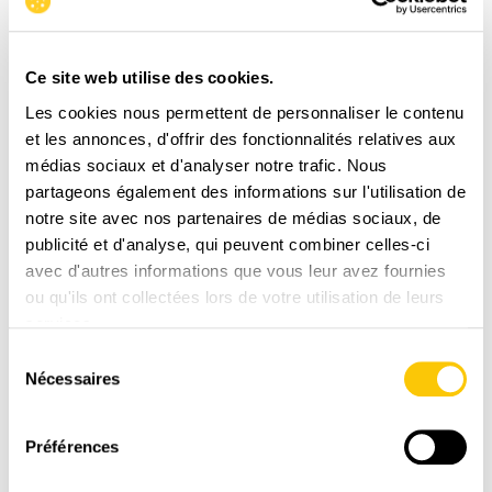
Ce site web utilise des cookies.
Les cookies nous permettent de personnaliser le contenu
et les annonces, d'offrir des fonctionnalités relatives aux
LIVRAISON
médias sociaux et d'analyser notre trafic. Nous
RAPIDE
partageons également des informations sur l'utilisation de
notre site avec nos partenaires de médias sociaux, de
1-3 jours ouvrables avec La Poste CH
publicité et d'analyse, qui peuvent combiner celles-ci
avec d'autres informations que vous leur avez fournies
ou qu'ils ont collectées lors de votre utilisation de leurs
services.
Sélection
Nécessaires
du
consentement
Préférences