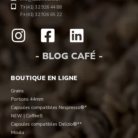
T:
+(41) 32 926 44 88
F:
+(41) 32 926 65 22
- BLOG CAFÉ -
BOUTIQUE EN LIGNE
Grains
Portions 44mm
Capsules compatibles Nespresso®*
NEW | CoffeeB
Capsules compatibles Delizio®**
Moulu