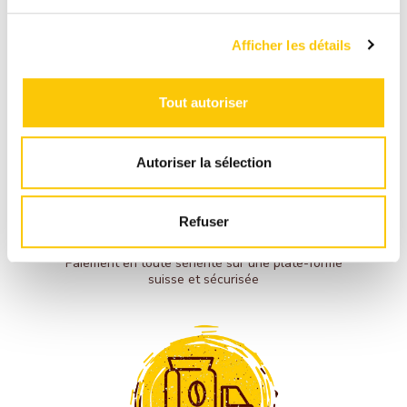
Afficher les détails
Tout autoriser
Autoriser la sélection
PAIEMENT
Refuser
SÉCURISÉ
Paiement en toute sénérité sur une plate-forme
suisse et sécurisée