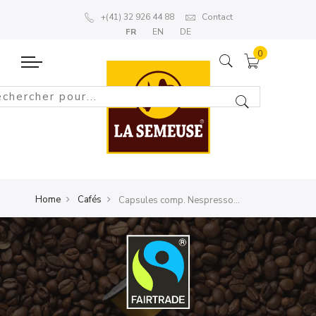
+(41) 32 926 44 88
Contact
FR
EN
DE
Home
Cafés
Capsules comp. Nespresso®*