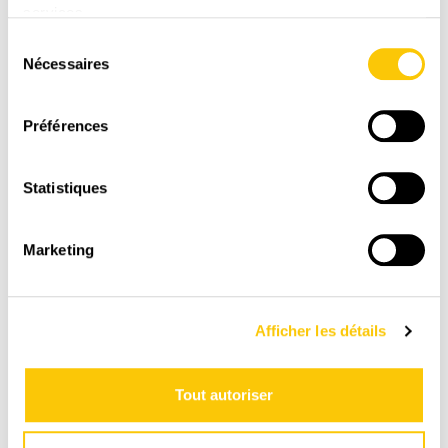
services.
LIVRAISON
Sélection
RAPIDE
Nécessaires
du
1-3 jours ouvrables avec La Poste CH
consentement
Préférences
Statistiques
Marketing
Afficher les détails
PAIEMENT
SÉCURISÉ
Tout autoriser
Paiement en toute sénérité sur une plate-forme
suisse et sécurisée