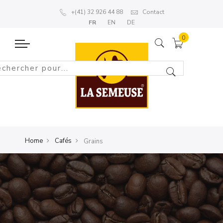
+(41) 32 926 44 88
Contact
FR
EN
DE
Home
Cafés
Grains