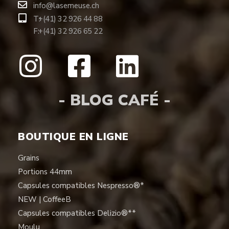
info@lasemeuse.ch
T:
+(41) 32 926 44 88
F:
+(41) 32 926 65 22
- BLOG CAFÉ -
BOUTIQUE EN LIGNE
Grains
Portions 44mm
Capsules compatibles Nespresso®*
NEW | CoffeeB
Capsules compatibles Delizio®**
Moulu