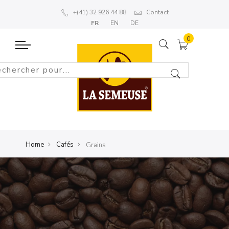
+(41) 32 926 44 88
Contact
FR
EN
DE
Home
Cafés
Grains