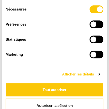
RAPIDE
Sélection
1-3 jours ouvrables avec La Poste CH
Nécessaires
du
consentement
Préférences
Statistiques
Marketing
PAIEMENT
Afficher les détails
SÉCURISÉ
Paiement en toute sénérité sur une plate-forme
Tout autoriser
suisse et sécurisée
Autoriser la sélection