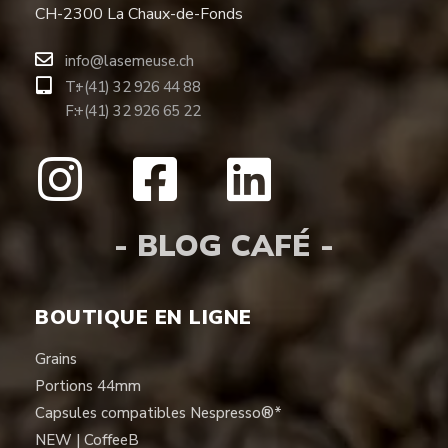
CH-2300 La Chaux-de-Fonds
info@lasemeuse.ch
T:
+(41) 32 926 44 88
F:
+(41) 32 926 65 22
- BLOG CAFÉ -
BOUTIQUE EN LIGNE
Grains
Portions 44mm
Capsules compatibles Nespresso®*
NEW | CoffeeB