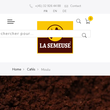
+(41) 32 926 44 88
Contact
FR
EN
DE
Home
Cafés
Moulu