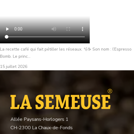
La recette café qui fait pétiller les réseaux. 🫧☕ Son nom : l’Espresso
Bomb. Le princ...
15 juillet 2026
Allée Paysans-Horlogers 1
CH-2300 La Chaux-de-Fonds