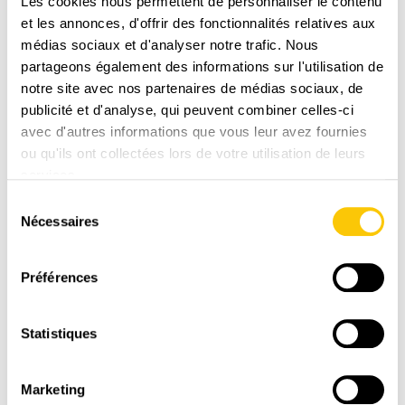
Les cookies nous permettent de personnaliser le contenu
N° téléphone / Telefonnummer
et les annonces, d'offrir des fonctionnalités relatives aux
médias sociaux et d'analyser notre trafic. Nous
partageons également des informations sur l'utilisation de
E-mail
notre site avec nos partenaires de médias sociaux, de
publicité et d'analyse, qui peuvent combiner celles-ci
avec d'autres informations que vous leur avez fournies
ou qu'ils ont collectées lors de votre utilisation de leurs
Quel Passeport Gourmand souhaitez-vous
services.
gagner? / Welchen Passeport Gourmand möchten
Sélection
Sie gewinnen?
Nécessaires
du
consentement
Préférences
Je souhaite recevoir la newsletter et/ou des
courriers postaux de La Semeuse (informations
Statistiques
sur l’entreprise, offres, concours) / Ich möchte den
Newsletter und/oder postalische Sendungen von
Marketing
La Semeuse erhalten