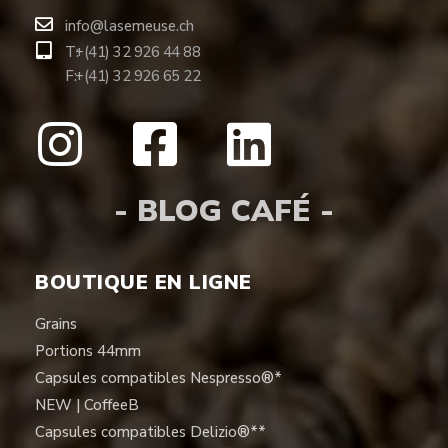
info@lasemeuse.ch
T:
+(41) 32 926 44 88
F:
+(41) 32 926 65 22
- BLOG CAFÉ -
BOUTIQUE EN LIGNE
Grains
Portions 44mm
Capsules compatibles Nespresso®*
NEW | CoffeeB
Capsules compatibles Delizio®**