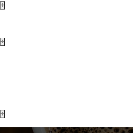
Missions & valeurs
Durabilité
Nos services
Points-primes
Offre professionnelle
Evénementiel
Location matériel
Personnaliser mon paquet
SAV machines
Private label
Contact