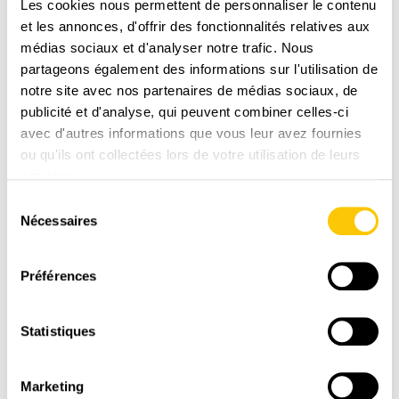
Les cookies nous permettent de personnaliser le contenu
1-3 jours ouvrables avec La Poste CH
et les annonces, d'offrir des fonctionnalités relatives aux
médias sociaux et d'analyser notre trafic. Nous
partageons également des informations sur l'utilisation de
notre site avec nos partenaires de médias sociaux, de
publicité et d'analyse, qui peuvent combiner celles-ci
avec d'autres informations que vous leur avez fournies
ou qu'ils ont collectées lors de votre utilisation de leurs
services.
Sélection
Nécessaires
du
PAIEMENT
consentement
SÉCURISÉ
Préférences
Paiement en toute sénérité sur une plate-forme
suisse et sécurisée
Statistiques
Marketing