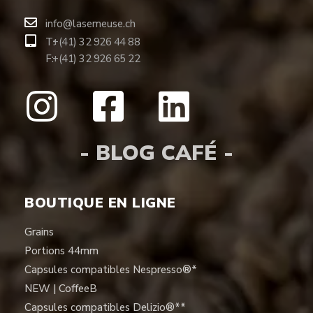
info@lasemeuse.ch
T:
+(41) 32 926 44 88
F:
+(41) 32 926 65 22
- BLOG CAFÉ -
BOUTIQUE EN LIGNE
Grains
Portions 44mm
Capsules compatibles Nespresso®*
NEW | CoffeeB
Capsules compatibles Delizio®**