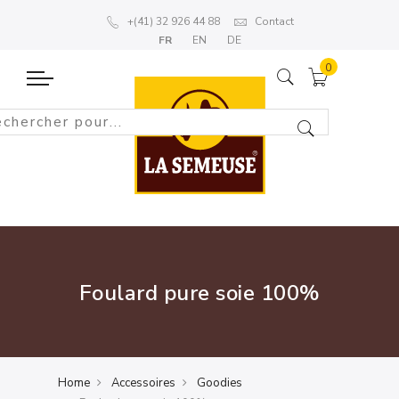
+(41) 32 926 44 88
Contact
FR
EN
DE
Foulard pure soie 100%
Home
Accessoires
Goodies