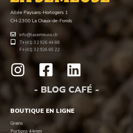
Allée Paysans-Horlogers 1
CH-2300 La Chaux-de-Fonds
info@lasemeuse.ch
T:
+(41) 32 926 44 88
F:
+(41) 32 926 65 22
- BLOG CAFÉ -
BOUTIQUE EN LIGNE
Grains
Portions 44mm