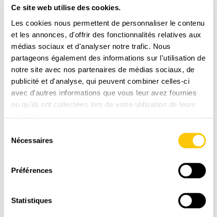
Ce site web utilise des cookies.
LIVRAISON
Les cookies nous permettent de personnaliser le contenu
RAPIDE
et les annonces, d'offrir des fonctionnalités relatives aux
1-3 jours ouvrables avec La Poste CH
médias sociaux et d'analyser notre trafic. Nous
partageons également des informations sur l'utilisation de
notre site avec nos partenaires de médias sociaux, de
publicité et d'analyse, qui peuvent combiner celles-ci
avec d'autres informations que vous leur avez fournies
ou qu'ils ont collectées lors de votre utilisation de leurs
services.
Sélection
Nécessaires
du
consentement
Préférences
PAIEMENT
SÉCURISÉ
Paiement en toute sénérité sur une plate-forme
Statistiques
suisse et sécurisée