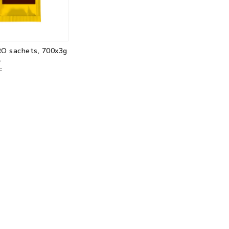
RO sachets, 700x3g
F