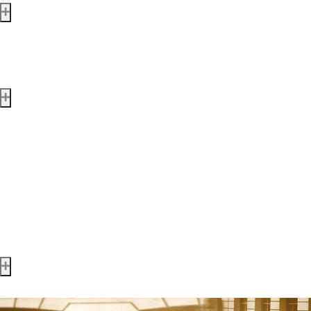
Missions & valeurs
Durabilité
Nos services
Points-primes
Offre professionnelle
Evénementiel
Location matériel
Personnaliser mon paquet
SAV machines
Private label
Contact