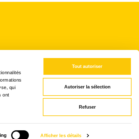
Tout autoriser
iciper à nos concours !
ionnalités
formations
Autoriser la sélection
yse, qui
s ont
Refuser
ing
Afficher les détails