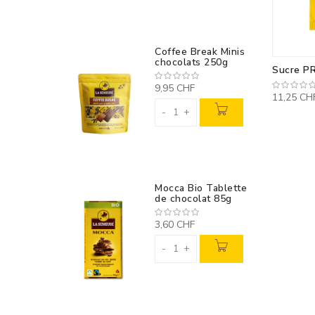
Coffee Break Minis
chocolats 250g
Sucre P
9,95 CHF
11,25 CH
-
+
Mocca Bio Tablette
de chocolat 85g
3,60 CHF
-
+