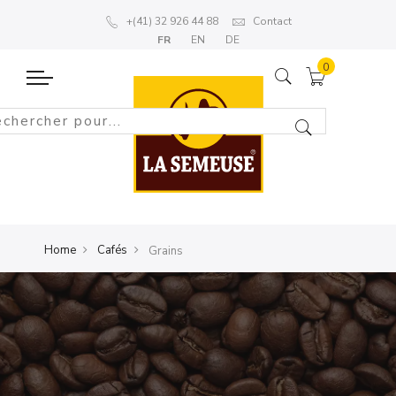
+(41) 32 926 44 88
Contact
FR
EN
DE
Home
Cafés
Grains