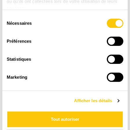
ou qu'ils ont collectées lors de votre utilisation de leurs
services.
Sélection
LIVRAISON
Nécessaires
du
RAPIDE
consentement
1-3 jours ouvrables avec La Poste CH
Préférences
Statistiques
Marketing
Afficher les détails
PAIEMENT
SÉCURISÉ
Tout autoriser
Paiement en toute sénérité sur une plate-forme