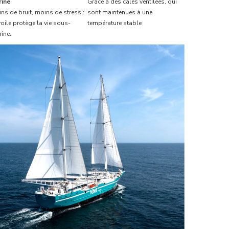
rine
Grâce à des cales ventilées, qui
ns de bruit, moins de stress :
sont maintenues à une
voile protège la vie sous-
température stable
ine.