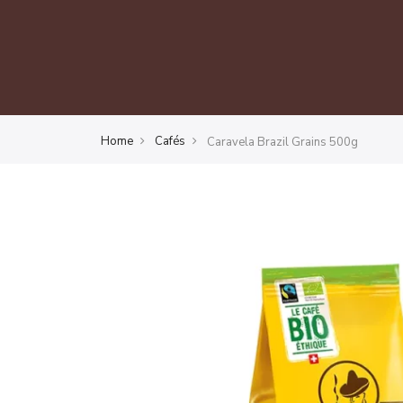
Home
Cafés
Caravela Brazil Grains 500g