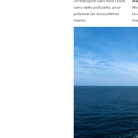
Un transport sans fioul lourd,
ma
sans rejets polluants, pour
Moi
préserver les écosystèmes
la 
marins.
mar