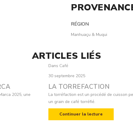
PROVENANCE
RÉGION
Manhuaçu & Muqui
ARTICLES LIÉS
Dans
Café
30 septembre 2025
RCA
LA TORREFACTION
oMarca 2025, une
La torréfaction est un procédé de cuisson per
un grain de café torréfié.
Continuer la lecture