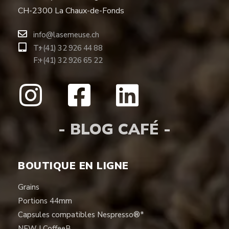
CH-2300 La Chaux-de-Fonds
info@lasemeuse.ch
T:
+(41) 32 926 44 88
F:
+(41) 32 926 65 22
- BLOG CAFÉ -
BOUTIQUE EN LIGNE
Grains
Portions 44mm
Capsules compatibles Nespresso®*
NEW | CoffeeB