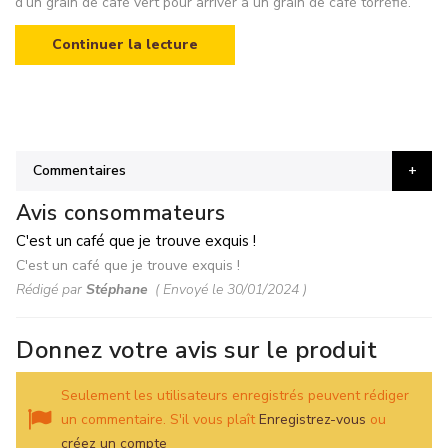
d’un grain de café vert pour arriver à un grain de café torréfié.
Continuer la lecture
Commentaires
Avis consommateurs
C'est un café que je trouve exquis !
C'est un café que je trouve exquis !
Rédigé par
Stéphane
Envoyé le
30/01/2024
Donnez votre avis sur le produit
Seulement les utilisateurs enregistrés peuvent rédiger
un commentaire. S'il vous plaît
Enregistrez-vous
ou
créez un compte