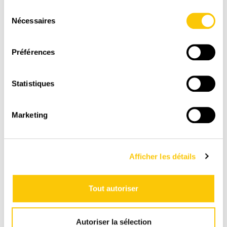
Don Marco
Il Piacere
Sélection
Portions 44mm 40 pcs en vrac
Portions 44mm 150 pcs
Nécessaires
du
individuelles
consentement
17,95 CHF
79,90 CHF
Préférences
Statistiques
Marketing
Afficher les détails
Tout autoriser
LIVRAISON
Autoriser la sélection