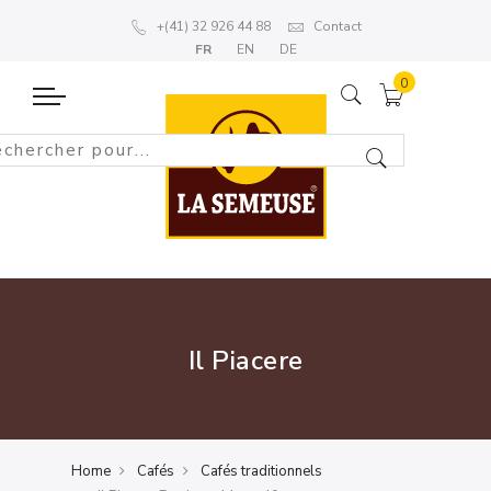
+(41) 32 926 44 88
Contact
FR
EN
DE
Il Piacere
Home
Cafés
Cafés traditionnels