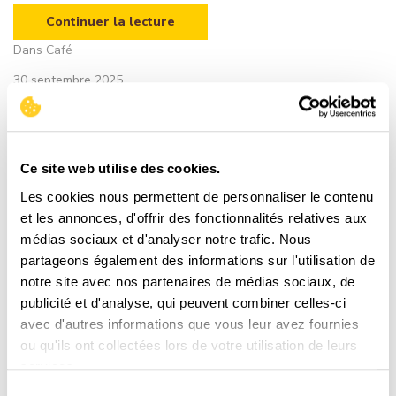
Continuer la lecture
Dans
Café
30 septembre 2025
LA TORREFACTION
La torréfaction est un procédé de cuisson permettant de partir
d’un grain de café vert pour arriver à un grain de café torréfié.
Ce site web utilise des cookies.
Continuer la lecture
Les cookies nous permettent de personnaliser le contenu
et les annonces, d'offrir des fonctionnalités relatives aux
médias sociaux et d'analyser notre trafic. Nous
partageons également des informations sur l'utilisation de
notre site avec nos partenaires de médias sociaux, de
publicité et d'analyse, qui peuvent combiner celles-ci
Commentaires
avec d'autres informations que vous leur avez fournies
Donnez votre avis sur le produit
ou qu'ils ont collectées lors de votre utilisation de leurs
services.
Seulement les utilisateurs enregistrés peuvent rédiger
Sélection