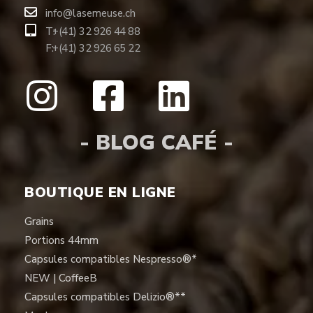
info@lasemeuse.ch
T:
+(41) 32 926 44 88
F:
+(41) 32 926 65 22
- BLOG CAFÉ -
BOUTIQUE EN LIGNE
Grains
Portions 44mm
Capsules compatibles Nespresso®*
NEW | CoffeeB
Capsules compatibles Delizio®**