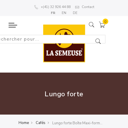
+(41) 32 926 44 88
Contact
FR
EN
DE
Lungo forte
Home
Cafés
Lungo forte Boîte Maxi-format 4x 33 capsules ALU compatibles Nespresso®*