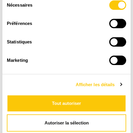
un commentaire. S'il vous plaît
Enregistrez-vous
ou
Nécessaires
du
créez un compte
consentement
Préférences
Statistiques
Marketing
Afficher les détails
Tout autoriser
LIVRAISON
RAPIDE
Autoriser la sélection
1-3 jours ouvrables avec La Poste CH