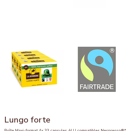
Lungo forte
Boîte Maxi-format 4x 33 capsules ALU compatibles Nespresso®*