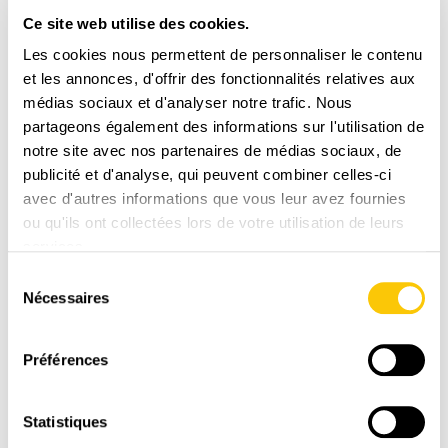
Ce site web utilise des cookies.
Donnez votre avis sur le produit
Les cookies nous permettent de personnaliser le contenu
et les annonces, d'offrir des fonctionnalités relatives aux
Seulement les utilisateurs enregistrés peuvent rédiger
médias sociaux et d'analyser notre trafic. Nous
un commentaire. S'il vous plaît
Enregistrez-vous
ou
partageons également des informations sur l'utilisation de
créez un compte
notre site avec nos partenaires de médias sociaux, de
publicité et d'analyse, qui peuvent combiner celles-ci
avec d'autres informations que vous leur avez fournies
ou qu'ils ont collectées lors de votre utilisation de leurs
services.
Sélection
Nécessaires
du
consentement
Préférences
Statistiques