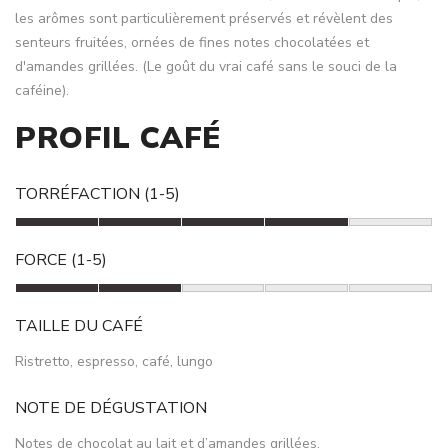
les arômes sont particulièrement préservés et révèlent des
senteurs fruitées, ornées de fines notes chocolatées et
d'amandes grillées. (Le goût du vrai café sans le souci de la
caféine).
PROFIL CAFÉ
TORRÉFACTION (1-5)
FORCE (1-5)
TAILLE DU CAFÉ
Ristretto, espresso, café, lungo
NOTE DE DÉGUSTATION
Notes de chocolat au lait et d’amandes grillées.