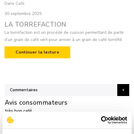
Dans
Café
30 septembre 2025
LA TORREFACTION
La torréfaction est un procédé de cuisson permettant de partir
d’un grain de café vert pour arriver à un grain de café torréfié.
Continuer la lecture
Commentaires
Avis consommateurs
très bon café
suis Fidel depuis plus de 40 ans au café la semeuse vraiment
très comptant
Rédigé par
thierry
Envoyé le
29/08/2025