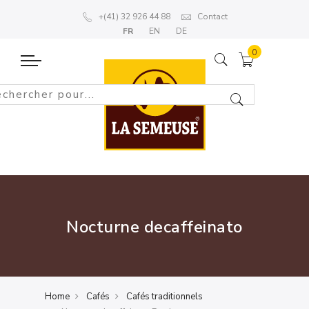
+(41) 32 926 44 88
Contact
FR
EN
DE
Nocturne decaffeinato
Home
Cafés
Cafés traditionnels