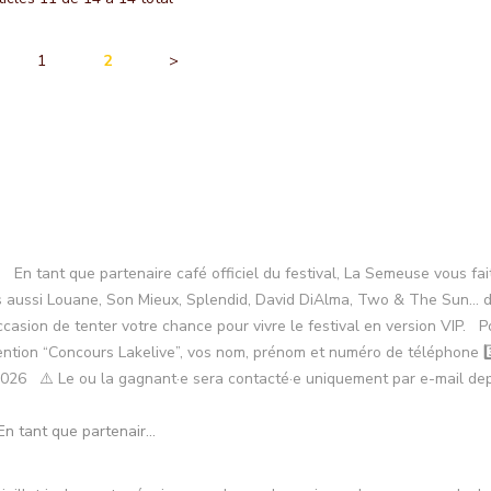
1
2
>
 tant que partenair...