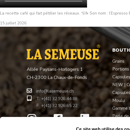
La recette café qui fait pétiller les réseaux. 🫧☕ Son nom : l’Espresso B
15 juillet 2026
BOUTI
Grains
Allée Paysans-Horlogers 1
Portion
Capsule
CH-2300 La Chaux-de-Fonds
NEW | C
info@lasemeuse.ch
Capsules
T:
+(41) 32 926 44 88
Moulu
F:
+(41) 32 926 65 22
Gamme b
Perle de 
Personna
Ce site web utilise des co