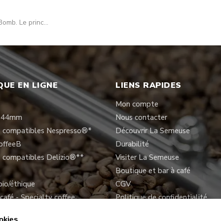
omb. Le princ...
QUE EN LIGNE
LIENS RAPIDES
Mon compte
s 44mm
Nous contacter
s compatibles Nespresso®*
Découvrir La Semeuse
offeeB
Durabilité
 compatibles Delizio®**
Visiter La Semeuse
Boutique et bar à café
io/éthique
CGV
café - Specialty coffee
Politique de confidentialité
liser mon paquet de café
okies.