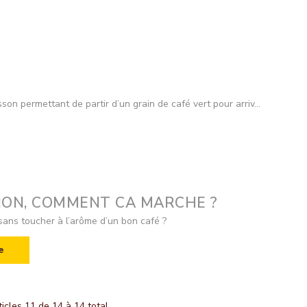
son permettant de partir d’un grain de café vert pour arriv...
ION, COMMENT CA MARCHE ?
sans toucher à l’arôme d’un bon café ?
e
ticles 11 de 14 à 14 total