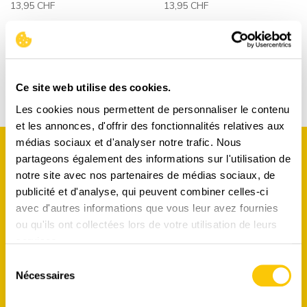
13,95 CHF
13,95 CHF
Nos suggestions du moment
Ce site web utilise des cookies.
Il n'y a pas de produits correspondant à la sélection.
Les cookies nous permettent de personnaliser le contenu
et les annonces, d'offrir des fonctionnalités relatives aux
médias sociaux et d'analyser notre trafic. Nous
partageons également des informations sur l'utilisation de
notre site avec nos partenaires de médias sociaux, de
publicité et d'analyse, qui peuvent combiner celles-ci
avec d'autres informations que vous leur avez fournies
ou qu'ils ont collectées lors de votre utilisation de leurs
NEWSLETTER
services.
Sélection
Nécessaires
Inscrivez-vous à notre newsletter pour recevoir nos offres
du
consentement
exceptionnelles et pour participer à nos concours !