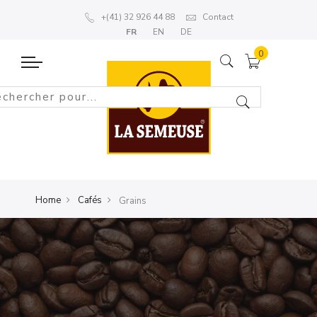
+(41) 32 926 44 88
Contact
FR
EN
DE
Home
Cafés
Grains