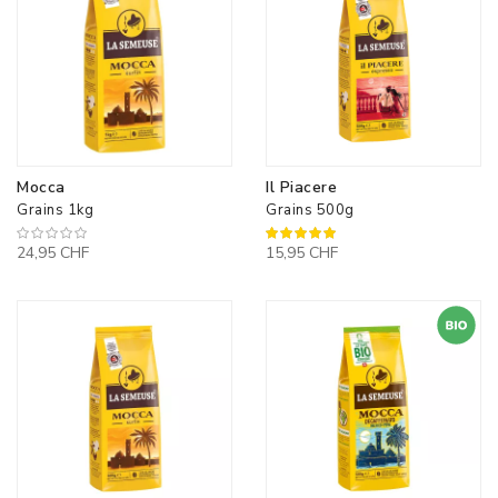
Mocca
Il Piacere
Grains 1kg
Grains 500g
100%
24,95 CHF
15,95 CHF