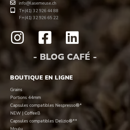
info@lasemeuse.ch
T:
+(41) 32 926 44 88
F:
+(41) 32 926 65 22
- BLOG CAFÉ -
BOUTIQUE EN LIGNE
Grains
Portions 44mm
Capsules compatibles Nespresso®*
NEW | CoffeeB
Capsules compatibles Delizio®**
Moulu