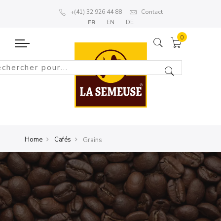
+(41) 32 926 44 88
Contact
FR
EN
DE
Home
Cafés
Grains