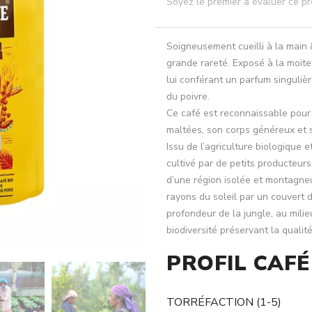
Soyez le premier à évaluer ce pr
Soigneusement cueilli à la main 
grande rareté. Exposé à la moite
lui conférant un parfum singuliè
du poivre.
Ce café est reconnaissable pour 
maltées, son corps généreux et s
Issu de l’agriculture biologique e
cultivé par de petits producteur
d’une région isolée et montagneu
rayons du soleil par un couvert 
profondeur de la jungle, au mili
biodiversité préservant la qualit
PROFIL CAFÉ
TORRÉFACTION (1-5)