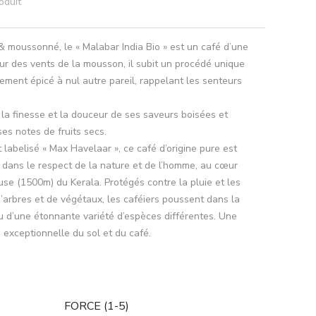
oduit
& moussonné, le « Malabar India Bio » est un café d’une
ur des vents de la mousson, il subit un procédé unique
rement épicé à nul autre pareil, rappelant les senteurs
la finesse et la douceur de ses saveurs boisées et
es notes de fruits secs.
t labelisé « Max Havelaar », ce café d’origine pure est
s dans le respect de la nature et de l’homme, au cœur
se (1500m) du Kerala. Protégés contre la pluie et les
d’arbres et de végétaux, les caféiers poussent dans la
eu d’une étonnante variété d’espèces différentes. Une
é exceptionnelle du sol et du café.
FORCE (1-5)