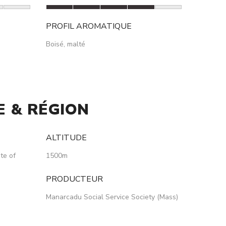
PROFIL AROMATIQUE
Boisé, malté
 & RÉGION
ALTITUDE
ate of
1500m
PRODUCTEUR
Manarcadu Social Service Society (Mass)