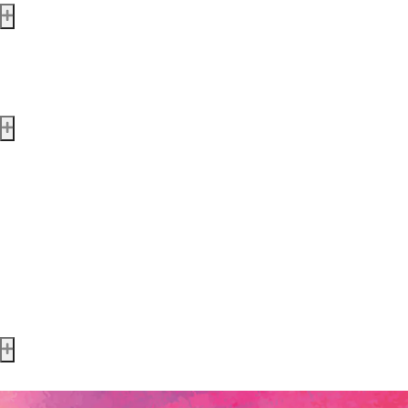
Missions & valeurs
Durabilité
Nos services
Points-primes
Offre professionnelle
Evénementiel
Location matériel
Personnaliser mon paquet
SAV machines
Private label
Contact