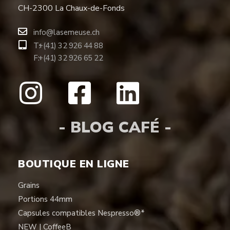
CH-2300 La Chaux-de-Fonds
info@lasemeuse.ch
T:
+(41) 32 926 44 88
F:
+(41) 32 926 65 22
- BLOG CAFÉ -
BOUTIQUE EN LIGNE
Grains
Portions 44mm
Capsules compatibles Nespresso®*
NEW | CoffeeB