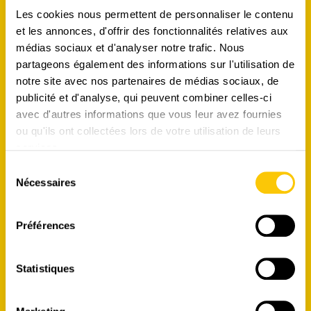
Les cookies nous permettent de personnaliser le contenu
et les annonces, d'offrir des fonctionnalités relatives aux
NEWSLETTER
médias sociaux et d'analyser notre trafic. Nous
partageons également des informations sur l'utilisation de
notre site avec nos partenaires de médias sociaux, de
Inscrivez-vous à notre newsletter pour recevoir nos offres
publicité et d'analyse, qui peuvent combiner celles-ci
exceptionnelles et pour participer à nos concours !
avec d'autres informations que vous leur avez fournies
ou qu'ils ont collectées lors de votre utilisation de leurs
CHF 10.- OFFERTS à l'inscription !
services.
Sélection
Nécessaires
du
consentement
Préférences
Statistiques
S'INSCRIRE