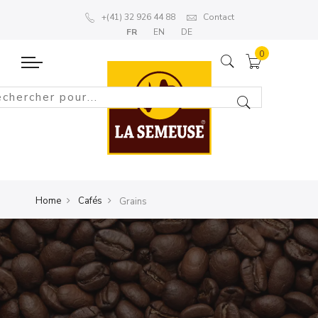
+(41) 32 926 44 88
Contact
FR
EN
DE
Home
Cafés
Grains