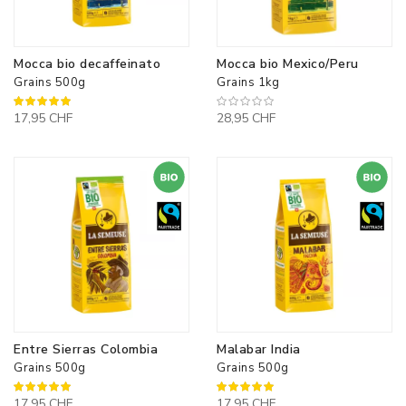
Mocca bio decaffeinato
Mocca bio Mexico/Peru
Grains 500g
Grains 1kg
100%
17,95 CHF
28,95 CHF
Entre Sierras Colombia
Malabar India
Grains 500g
Grains 500g
100%
100%
17,95 CHF
17,95 CHF